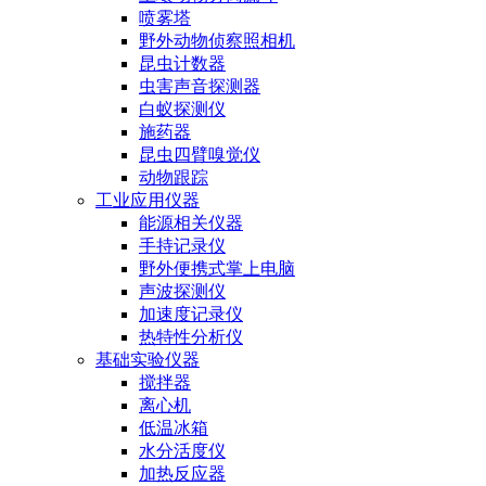
喷雾塔
野外动物侦察照相机
昆虫计数器
虫害声音探测器
白蚁探测仪
施药器
昆虫四臂嗅觉仪
动物跟踪
工业应用仪器
能源相关仪器
手持记录仪
野外便携式掌上电脑
声波探测仪
加速度记录仪
热特性分析仪
基础实验仪器
搅拌器
离心机
低温冰箱
水分活度仪
加热反应器