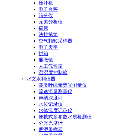
压汁机
电子台秤
筛分仪
元素分析仪
摇床
法拉第笼
空气颗粒采样器
电子天平
烘箱
显微镜
人工气候箱
温湿度控制箱
水文水利仪器
藻类叶绿素荧光测量仪
流速流量测量仪
声纳深度计
水位记录仪
水体温度记录仪
便携式多参数水质检测仪
分光光度计
底泥采样器