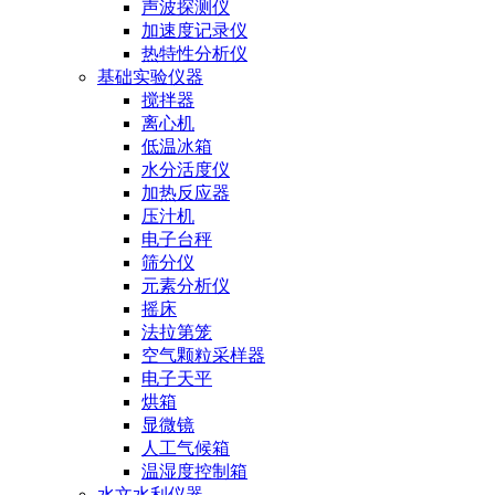
声波探测仪
加速度记录仪
热特性分析仪
基础实验仪器
搅拌器
离心机
低温冰箱
水分活度仪
加热反应器
压汁机
电子台秤
筛分仪
元素分析仪
摇床
法拉第笼
空气颗粒采样器
电子天平
烘箱
显微镜
人工气候箱
温湿度控制箱
水文水利仪器