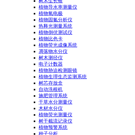
树木生长锥
植物导水率测量仪
植物氧电极
植物固氮分析仪
热释光测量系统
植物倒伏测试仪
植物比色卡
植物荧光成像系统
凋落物水分仪
树木测径仪
电子计数器
植物胁迫检测眼镜
植物生理生态监测系统
树芯存放盒
自动洗根机
施肥管理系统
干草水分测量仪
木材水分仪
植物荧光测量仪
树干截流记录仪
植物预警系统
种子分析