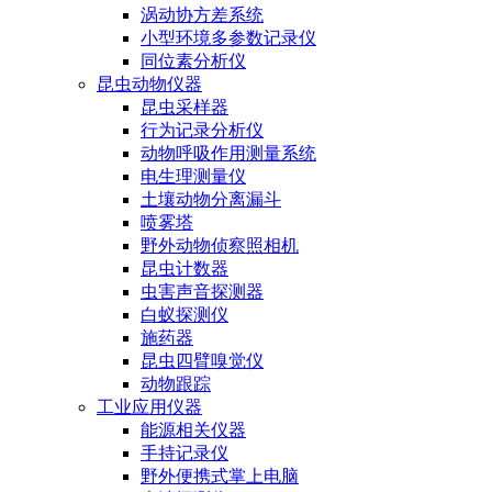
涡动协方差系统
小型环境多参数记录仪
同位素分析仪
昆虫动物仪器
昆虫采样器
行为记录分析仪
动物呼吸作用测量系统
电生理测量仪
土壤动物分离漏斗
喷雾塔
野外动物侦察照相机
昆虫计数器
虫害声音探测器
白蚁探测仪
施药器
昆虫四臂嗅觉仪
动物跟踪
工业应用仪器
能源相关仪器
手持记录仪
野外便携式掌上电脑