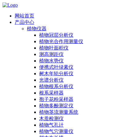
网站首页
产品中心
植物仪器
植物冠层分析仪
植物光合作用测量仪
植物叶面积仪
测高测距仪
植物水势仪
便携式叶绿素仪
树木年轮分析仪
光谱分析仪
植物根系分析仪
根系采样器
孢子花粉采样器
植物多酚测定仪
植物茎流测量系统
木质检测仪
植物气孔计
植物气穴测量仪