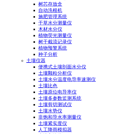
树芯存放盒
自动洗根机
施肥管理系统
干草水分测量仪
木材水分仪
植物荧光测量仪
树干截流记录仪
植物预警系统
种子分析
土壤仪器
便携式土壤剖面水分仪
土壤颗粒分析仪
土壤水分温度电导率速测仪
土壤比色
土壤原位电导率仪
土壤多参数监测系统
土壤剪切测试仪
土壤水势仪
非饱和导水率测量仪
土壤紧实度仪
人工降雨模拟器