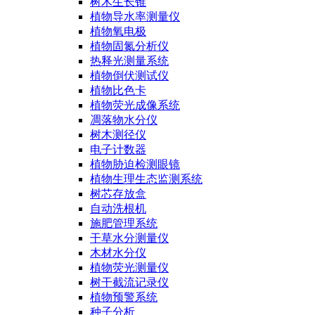
树木生长锥
植物导水率测量仪
植物氧电极
植物固氮分析仪
热释光测量系统
植物倒伏测试仪
植物比色卡
植物荧光成像系统
凋落物水分仪
树木测径仪
电子计数器
植物胁迫检测眼镜
植物生理生态监测系统
树芯存放盒
自动洗根机
施肥管理系统
干草水分测量仪
木材水分仪
植物荧光测量仪
树干截流记录仪
植物预警系统
种子分析