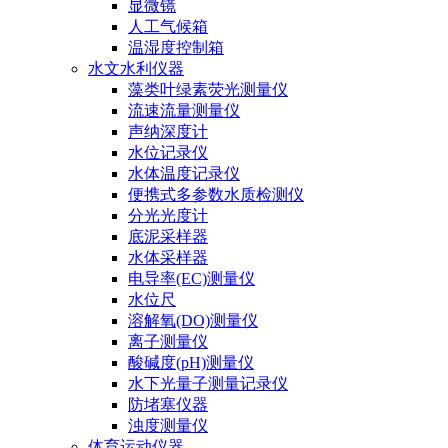
显微镜
人工气候箱
温湿度控制箱
水文水利仪器
藻类叶绿素荧光测量仪
流速流量测量仪
声纳深度计
水位记录仪
水体温度记录仪
便携式多参数水质检测仪
分光光度计
底泥采样器
水体采样器
电导率(EC)测量仪
水位尺
溶解氧(DO)测量仪
离子测量仪
酸碱度(pH)测量仪
水下光量子测量记录仪
防堵塞仪器
浊度测量仪
体育运动仪器