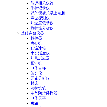
能源相关仪器
手持记录仪
野外便携式掌上电脑
声波探测仪
加速度记录仪
热特性分析仪
基础实验仪器
搅拌器
离心机
低温冰箱
水分活度仪
加热反应器
压汁机
电子台秤
筛分仪
元素分析仪
摇床
法拉第笼
空气颗粒采样器
电子天平
烘箱