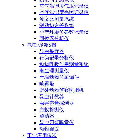
空气温湿度气压记录仪
空气温湿度光照记录仪
波文比测量系统
涡动协方差系统
小型环境多参数记录仪
同位素分析仪
昆虫动物仪器
昆虫采样器
行为记录分析仪
动物呼吸作用测量系统
电生理测量仪
土壤动物分离漏斗
喷雾塔
野外动物侦察照相机
昆虫计数器
虫害声音探测器
白蚁探测仪
施药器
昆虫四臂嗅觉仪
动物跟踪
工业应用仪器