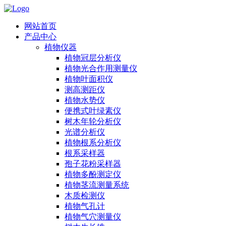
网站首页
产品中心
植物仪器
植物冠层分析仪
植物光合作用测量仪
植物叶面积仪
测高测距仪
植物水势仪
便携式叶绿素仪
树木年轮分析仪
光谱分析仪
植物根系分析仪
根系采样器
孢子花粉采样器
植物多酚测定仪
植物茎流测量系统
木质检测仪
植物气孔计
植物气穴测量仪