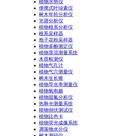
植物水势仪
便携式叶绿素仪
树木年轮分析仪
光谱分析仪
植物根系分析仪
根系采样器
孢子花粉采样器
植物多酚测定仪
植物茎流测量系统
木质检测仪
植物气孔计
植物气穴测量仪
树木生长锥
植物导水率测量仪
植物氧电极
植物固氮分析仪
热释光测量系统
植物倒伏测试仪
植物比色卡
植物荧光成像系统
凋落物水分仪
树木测径仪