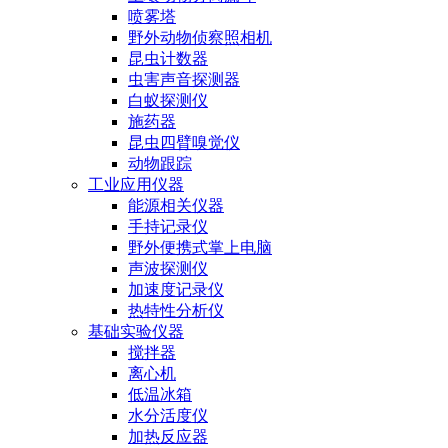
喷雾塔
野外动物侦察照相机
昆虫计数器
虫害声音探测器
白蚁探测仪
施药器
昆虫四臂嗅觉仪
动物跟踪
工业应用仪器
能源相关仪器
手持记录仪
野外便携式掌上电脑
声波探测仪
加速度记录仪
热特性分析仪
基础实验仪器
搅拌器
离心机
低温冰箱
水分活度仪
加热反应器