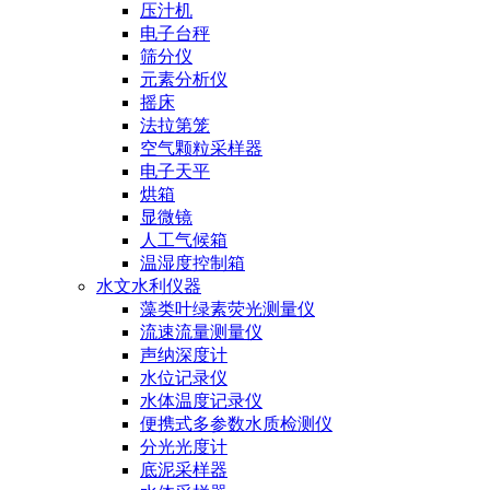
压汁机
电子台秤
筛分仪
元素分析仪
摇床
法拉第笼
空气颗粒采样器
电子天平
烘箱
显微镜
人工气候箱
温湿度控制箱
水文水利仪器
藻类叶绿素荧光测量仪
流速流量测量仪
声纳深度计
水位记录仪
水体温度记录仪
便携式多参数水质检测仪
分光光度计
底泥采样器