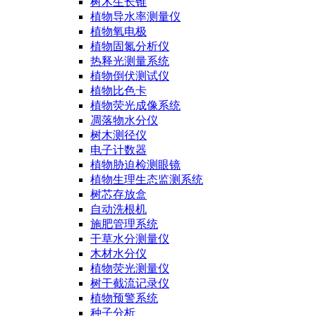
树木生长锥
植物导水率测量仪
植物氧电极
植物固氮分析仪
热释光测量系统
植物倒伏测试仪
植物比色卡
植物荧光成像系统
凋落物水分仪
树木测径仪
电子计数器
植物胁迫检测眼镜
植物生理生态监测系统
树芯存放盒
自动洗根机
施肥管理系统
干草水分测量仪
木材水分仪
植物荧光测量仪
树干截流记录仪
植物预警系统
种子分析