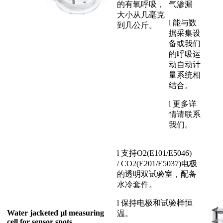
的有氧呼吸，
气渗漏
大小从几毫克
l 能与数
到几公斤。
据采集设
备或我们
的呼吸运
动自动计
量系统相
结合。
l 更多详
情请联系
我们。
l 支持O2(E101/E5046)
/ CO2(E201/E5037)电极
的透明双试验室，配备
水冷套件。
l 保持电极和试验样恒
Water jacketed µl measuring
温。
cell for sensor spots