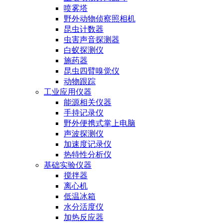
喷雾塔
野外动物侦察照相机
昆虫计数器
虫害声音探测器
白蚁探测仪
施药器
昆虫四臂嗅觉仪
动物跟踪
工业应用仪器
能源相关仪器
手持记录仪
野外便携式掌上电脑
声波探测仪
加速度记录仪
热特性分析仪
基础实验仪器
搅拌器
离心机
低温冰箱
水分活度仪
加热反应器