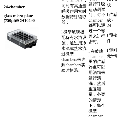
的 chambers ，
进行呼吸
板；
同时有高通量
24-chamber
运动测试
呼吸作用实时
l 
时，每个
glass micro plate
数据特殊读取
成）
chamber
(750µl)#CH10490
器；
都可以通
24；
过一个螺
l 微型玻璃板
l 预
盖来进行
配备有水浴设
件；
密封。
施，通过用冷
水流或热水流
l 塑
l 在玻璃
过微型
毫米
chambers
chambers来达
里的传感
到chambers实
器点可以
验时恒温。
用酒精来
进行清
洗，然后
重复测
量，必要
的情形
下，每个
微型
chamber