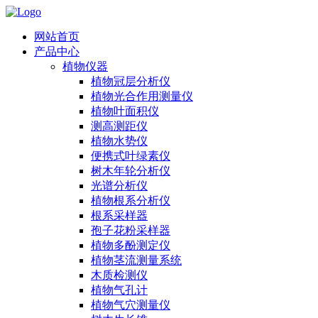
网站首页
产品中心
植物仪器
植物冠层分析仪
植物光合作用测量仪
植物叶面积仪
测高测距仪
植物水势仪
便携式叶绿素仪
树木年轮分析仪
光谱分析仪
植物根系分析仪
根系采样器
孢子花粉采样器
植物多酚测定仪
植物茎流测量系统
木质检测仪
植物气孔计
植物气穴测量仪