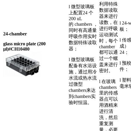
利用特殊
l 微型玻璃板
数据读取
上配置24 个
器来进行
200 uL
读数，在
l 24
的 chambers ，
进行呼吸
板；
同时有高通量
24-chamber
运动测试
呼吸作用实时
l 
时，每个
数据特殊读取
glass micro plate (200
成）
chamber
器；
µl)#CH10480
都可以通
24；
过一个螺
l 微型玻璃板
l 预
盖来进行
配备有水浴设
件；
密封。
施，通过用冷
水流或热水流
l 塑
l 在玻璃
过微型
毫米
chambers
chambers来达
里的传感
到chambers实
器点可以
验时恒温。
用酒精来
进行清
洗，然后
重复测
量，必要