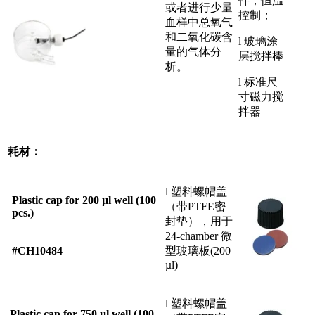
件，恒温
或者进行少量
控制；
血样中总氧气
和二氧化碳含
l 玻璃涂
量的气体分
层搅拌棒
析。
l 标准尺
寸磁力搅
拌器
耗材：
l 塑料螺帽盖
Plastic cap for 200 µl well (100
（带PTFE密
pcs.)
封垫），用于
24-chamber 微
#CH10484
型玻璃板(200
µl)
l 塑料螺帽盖
Plastic cap for 750 µl well (100