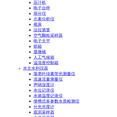
压汁机
电子台秤
筛分仪
元素分析仪
摇床
法拉第笼
空气颗粒采样器
电子天平
烘箱
显微镜
人工气候箱
温湿度控制箱
水文水利仪器
藻类叶绿素荧光测量仪
流速流量测量仪
声纳深度计
水位记录仪
水体温度记录仪
便携式多参数水质检测仪
分光光度计
底泥采样器