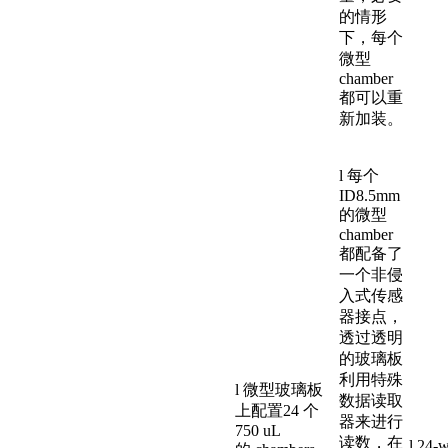
的情形
下，每个
微型
chamber
都可以重
新加装。
l 每个
ID8.5mm
的微型
chamber
都配备了
一个非侵
入式传感
器接点，
透过透明
的玻璃板
利用特殊
l 微型玻璃板
数据读取
上配置24 个
器来进行
750 uL
读数，在
l 24