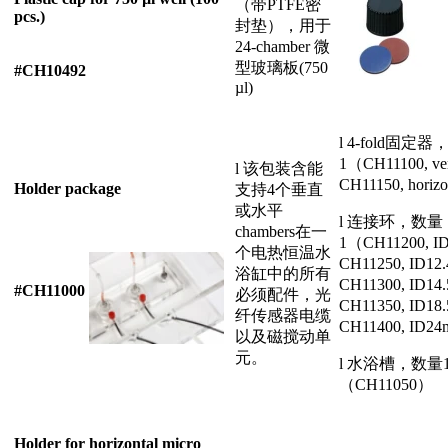
（带PTFE密
pcs.)
封垫），用于
24-chamber 微
型玻璃板(750
#CH10492
µl)
l 4-fold固定
1（CH11100, ver
l 该包装含能
CH11150, hori
Holder package
支持4个垂直
或水平
l 连接环，数量
chambers在一
1（CH11200, 
个电热恒温水
CH11250, ID1
浴缸中的所有
CH11300, ID1
#CH11000
必须配件，光
CH11350, ID1
纤传感器电缆
CH11400, ID
以及磁搅动单
元。
l 水浴槽，数量
（CH11050）
Holder for horizontal micro