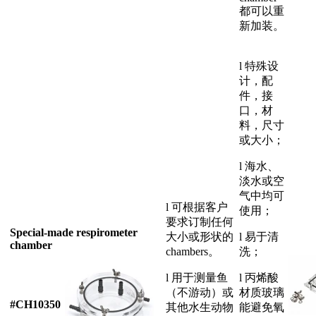
都可以重
新加装。
l 特殊设
计，配
件，接
口，材
料，尺寸
或大小；
l 海水、
淡水或空
气中均可
l 可根据客户
使用；
要求订制任何
Special-made respirometer
大小或形状的
l 易于清
chamber
chambers。
洗；
l 用于测量鱼
l 丙烯酸
（不游动）或
材质玻璃
#CH10350
其他水生动物
能避免氧