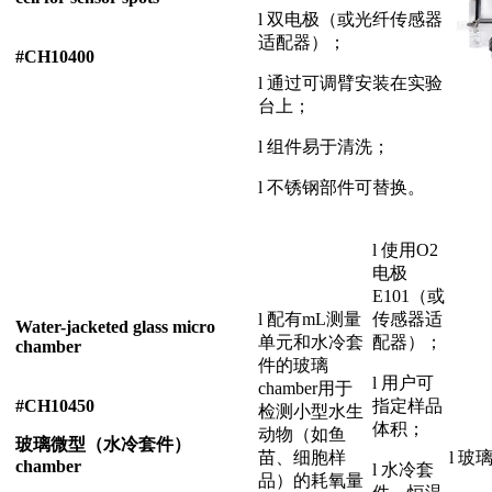
l 双电极（或光纤传感器
适配器）；
#CH10400
l 通过可调臂安装在实验
台上；
l 组件易于清洗；
l 不锈钢部件可替换。
l 使用O2
电极
E101（或
l 配有mL测量
传感器适
Water-jacketed glass micro
单元和水冷套
配器）；
chamber
件的玻璃
l 用户可
chamber用于
#CH10450
指定样品
检测小型水生
体积；
动物（如鱼
玻璃微型（水冷套件）
苗、细胞样
l 
chamber
l 水冷套
品）的耗氧量