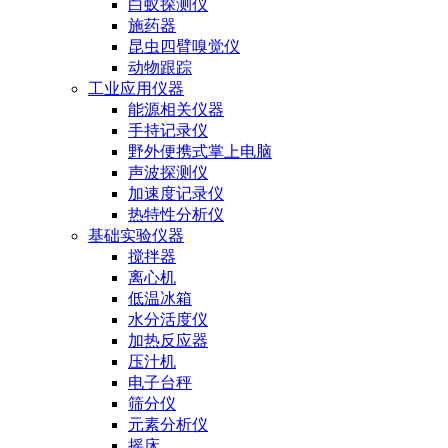
白蚁探测仪
施药器
昆虫四臂嗅觉仪
动物跟踪
工业应用仪器
能源相关仪器
手持记录仪
野外便携式掌上电脑
声波探测仪
加速度记录仪
热特性分析仪
基础实验仪器
搅拌器
离心机
低温冰箱
水分活度仪
加热反应器
压汁机
电子台秤
筛分仪
元素分析仪
摇床