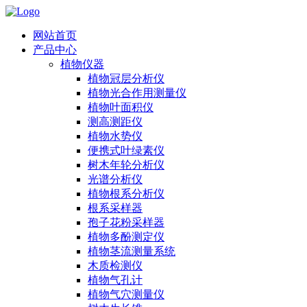
网站首页
产品中心
植物仪器
植物冠层分析仪
植物光合作用测量仪
植物叶面积仪
测高测距仪
植物水势仪
便携式叶绿素仪
树木年轮分析仪
光谱分析仪
植物根系分析仪
根系采样器
孢子花粉采样器
植物多酚测定仪
植物茎流测量系统
木质检测仪
植物气孔计
植物气穴测量仪