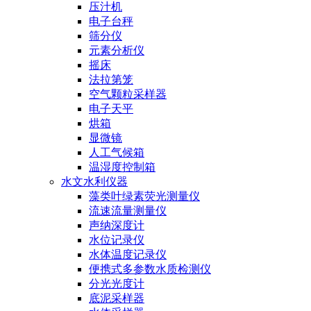
压汁机
电子台秤
筛分仪
元素分析仪
摇床
法拉第笼
空气颗粒采样器
电子天平
烘箱
显微镜
人工气候箱
温湿度控制箱
水文水利仪器
藻类叶绿素荧光测量仪
流速流量测量仪
声纳深度计
水位记录仪
水体温度记录仪
便携式多参数水质检测仪
分光光度计
底泥采样器