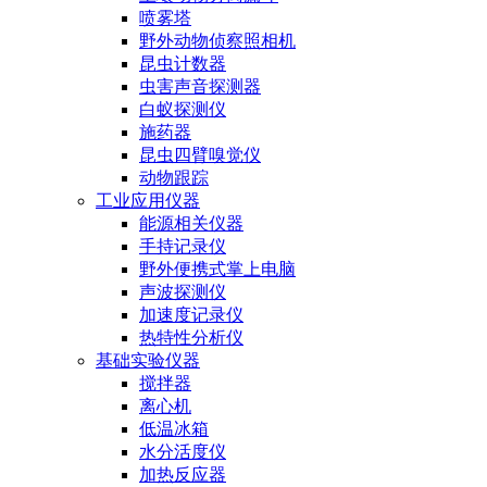
喷雾塔
野外动物侦察照相机
昆虫计数器
虫害声音探测器
白蚁探测仪
施药器
昆虫四臂嗅觉仪
动物跟踪
工业应用仪器
能源相关仪器
手持记录仪
野外便携式掌上电脑
声波探测仪
加速度记录仪
热特性分析仪
基础实验仪器
搅拌器
离心机
低温冰箱
水分活度仪
加热反应器