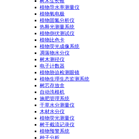
树木生长锥
植物导水率测量仪
植物氧电极
植物固氮分析仪
热释光测量系统
植物倒伏测试仪
植物比色卡
植物荧光成像系统
凋落物水分仪
树木测径仪
电子计数器
植物胁迫检测眼镜
植物生理生态监测系统
树芯存放盒
自动洗根机
施肥管理系统
干草水分测量仪
木材水分仪
植物荧光测量仪
树干截流记录仪
植物预警系统
种子分析