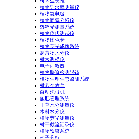
树木生长锥
植物导水率测量仪
植物氧电极
植物固氮分析仪
热释光测量系统
植物倒伏测试仪
植物比色卡
植物荧光成像系统
凋落物水分仪
树木测径仪
电子计数器
植物胁迫检测眼镜
植物生理生态监测系统
树芯存放盒
自动洗根机
施肥管理系统
干草水分测量仪
木材水分仪
植物荧光测量仪
树干截流记录仪
植物预警系统
种子分析