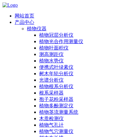
网站首页
产品中心
植物仪器
植物冠层分析仪
植物光合作用测量仪
植物叶面积仪
测高测距仪
植物水势仪
便携式叶绿素仪
树木年轮分析仪
光谱分析仪
植物根系分析仪
根系采样器
孢子花粉采样器
植物多酚测定仪
植物茎流测量系统
木质检测仪
植物气孔计
植物气穴测量仪