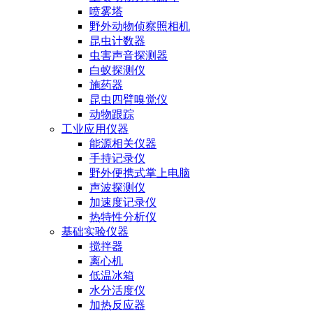
喷雾塔
野外动物侦察照相机
昆虫计数器
虫害声音探测器
白蚁探测仪
施药器
昆虫四臂嗅觉仪
动物跟踪
工业应用仪器
能源相关仪器
手持记录仪
野外便携式掌上电脑
声波探测仪
加速度记录仪
热特性分析仪
基础实验仪器
搅拌器
离心机
低温冰箱
水分活度仪
加热反应器