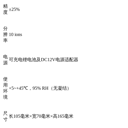
精
±25%
度
分
辨
10 ions
率
电
可充电锂电池及DC12V电源适配器
源
使
用
+5~+45℃，95% RH（无凝结）
环
境
尺
长105毫米×宽70毫米×高165毫米
寸