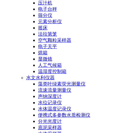
压汁机
电子台秤
筛分仪
元素分析仪
摇床
法拉第笼
空气颗粒采样器
电子天平
烘箱
显微镜
人工气候箱
温湿度控制箱
水文水利仪器
藻类叶绿素荧光测量仪
流速流量测量仪
声纳深度计
水位记录仪
水体温度记录仪
便携式多参数水质检测仪
分光光度计
底泥采样器