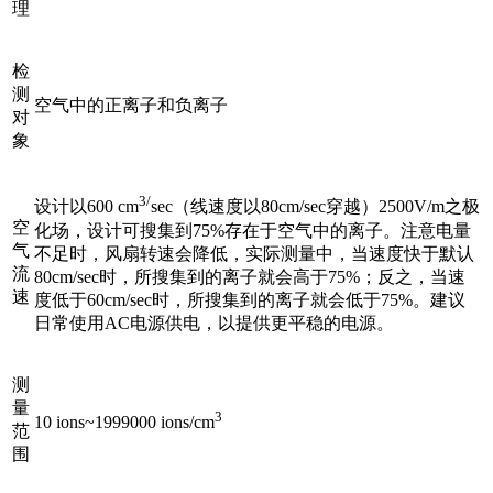
理
检
测
空气中的正离子和负离子
对
象
3/
设计以600 cm
sec（线速度以80cm/sec穿越）2500V/m之极
空
化场，设计可搜集到75%存在于空气中的离子。注意电量
气
不足时，风扇转速会降低，实际测量中，当速度快于默认
流
80cm/sec时，所搜集到的离子就会高于75%；反之，当速
速
度低于60cm/sec时，所搜集到的离子就会低于75%。建议
日常使用AC电源供电，以提供更平稳的电源。
测
量
3
10 ions~1999000 ions/cm
范
围