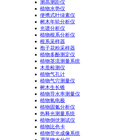
测高测距仪
植物水势仪
便携式叶绿素仪
树木年轮分析仪
光谱分析仪
植物根系分析仪
根系采样器
孢子花粉采样器
植物多酚测定仪
植物茎流测量系统
木质检测仪
植物气孔计
植物气穴测量仪
树木生长锥
植物导水率测量仪
植物氧电极
植物固氮分析仪
热释光测量系统
植物倒伏测试仪
植物比色卡
植物荧光成像系统
凋落物水分仪