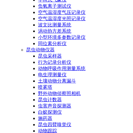
负氧离子测试仪
空气温湿度气压记录仪
空气温湿度光照记录仪
波文比测量系统
涡动协方差系统
小型环境多参数记录仪
同位素分析仪
昆虫动物仪器
昆虫采样器
行为记录分析仪
动物呼吸作用测量系统
电生理测量仪
土壤动物分离漏斗
喷雾塔
野外动物侦察照相机
昆虫计数器
虫害声音探测器
白蚁探测仪
施药器
昆虫四臂嗅觉仪
动物跟踪