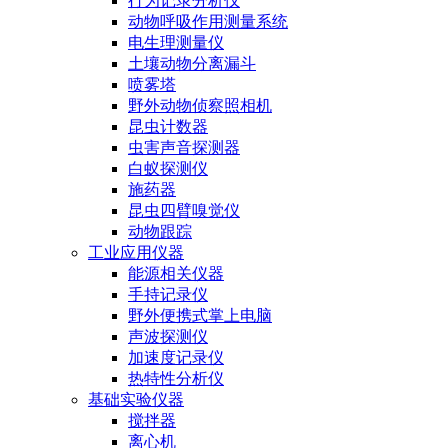
行为记录分析仪
动物呼吸作用测量系统
电生理测量仪
土壤动物分离漏斗
喷雾塔
野外动物侦察照相机
昆虫计数器
虫害声音探测器
白蚁探测仪
施药器
昆虫四臂嗅觉仪
动物跟踪
工业应用仪器
能源相关仪器
手持记录仪
野外便携式掌上电脑
声波探测仪
加速度记录仪
热特性分析仪
基础实验仪器
搅拌器
离心机