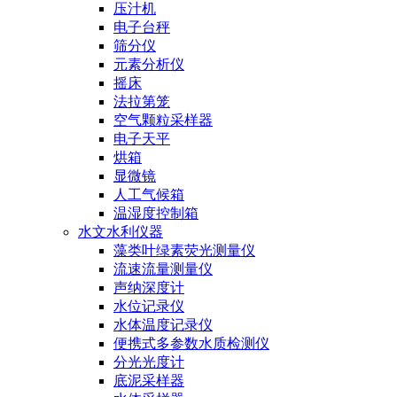
压汁机
电子台秤
筛分仪
元素分析仪
摇床
法拉第笼
空气颗粒采样器
电子天平
烘箱
显微镜
人工气候箱
温湿度控制箱
水文水利仪器
藻类叶绿素荧光测量仪
流速流量测量仪
声纳深度计
水位记录仪
水体温度记录仪
便携式多参数水质检测仪
分光光度计
底泥采样器