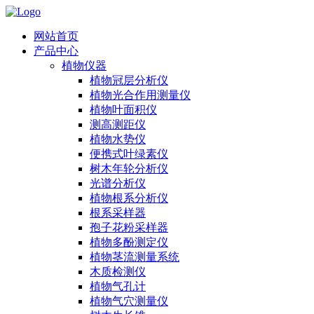
网站首页
产品中心
植物仪器
植物冠层分析仪
植物光合作用测量仪
植物叶面积仪
测高测距仪
植物水势仪
便携式叶绿素仪
树木年轮分析仪
光谱分析仪
植物根系分析仪
根系采样器
孢子花粉采样器
植物多酚测定仪
植物茎流测量系统
木质检测仪
植物气孔计
植物气穴测量仪