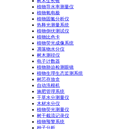
树木生长锥
植物导水率测量仪
植物氧电极
植物固氮分析仪
热释光测量系统
植物倒伏测试仪
植物比色卡
植物荧光成像系统
凋落物水分仪
树木测径仪
电子计数器
植物胁迫检测眼镜
植物生理生态监测系统
树芯存放盒
自动洗根机
施肥管理系统
干草水分测量仪
木材水分仪
植物荧光测量仪
树干截流记录仪
植物预警系统
种子分析