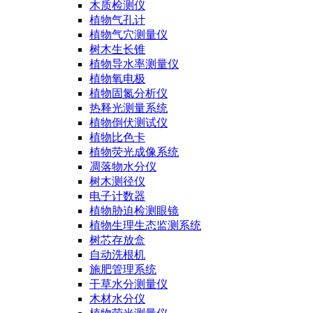
木质检测仪
植物气孔计
植物气穴测量仪
树木生长锥
植物导水率测量仪
植物氧电极
植物固氮分析仪
热释光测量系统
植物倒伏测试仪
植物比色卡
植物荧光成像系统
凋落物水分仪
树木测径仪
电子计数器
植物胁迫检测眼镜
植物生理生态监测系统
树芯存放盒
自动洗根机
施肥管理系统
干草水分测量仪
木材水分仪