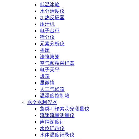
低温冰箱
水分活度仪
加热反应器
压汁机
电子台秤
筛分仪
元素分析仪
摇床
法拉第笼
空气颗粒采样器
电子天平
烘箱
显微镜
人工气候箱
温湿度控制箱
水文水利仪器
藻类叶绿素荧光测量仪
流速流量测量仪
声纳深度计
水位记录仪
水体温度记录仪