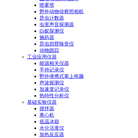
喷雾塔
野外动物侦察照相机
昆虫计数器
虫害声音探测器
白蚁探测仪
施药器
昆虫四臂嗅觉仪
动物跟踪
工业应用仪器
能源相关仪器
手持记录仪
野外便携式掌上电脑
声波探测仪
加速度记录仪
热特性分析仪
基础实验仪器
搅拌器
离心机
低温冰箱
水分活度仪
加热反应器