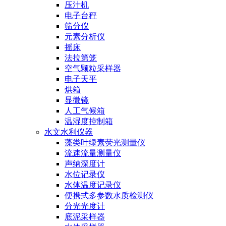
压汁机
电子台秤
筛分仪
元素分析仪
摇床
法拉第笼
空气颗粒采样器
电子天平
烘箱
显微镜
人工气候箱
温湿度控制箱
水文水利仪器
藻类叶绿素荧光测量仪
流速流量测量仪
声纳深度计
水位记录仪
水体温度记录仪
便携式多参数水质检测仪
分光光度计
底泥采样器