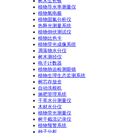
树木生长锥
植物导水率测量仪
植物氧电极
植物固氮分析仪
热释光测量系统
植物倒伏测试仪
植物比色卡
植物荧光成像系统
凋落物水分仪
树木测径仪
电子计数器
植物胁迫检测眼镜
植物生理生态监测系统
树芯存放盒
自动洗根机
施肥管理系统
干草水分测量仪
木材水分仪
植物荧光测量仪
树干截流记录仪
植物预警系统
种子分析