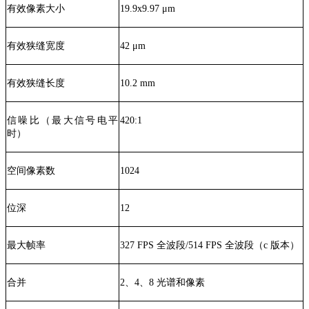
有效像素大小
19.9x9.97 μm
有效狭缝宽度
42 μm
有效狭缝长度
10.2 mm
信噪比（最大信号电平
420:1
时）
空间像素数
1024
位深
12
最大帧率
327 FPS 全波段/514 FPS 全波段（c 版本）
合并
2、4、8 光谱和像素