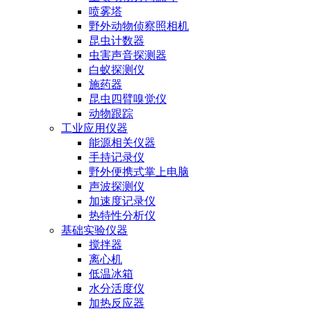
喷雾塔
野外动物侦察照相机
昆虫计数器
虫害声音探测器
白蚁探测仪
施药器
昆虫四臂嗅觉仪
动物跟踪
工业应用仪器
能源相关仪器
手持记录仪
野外便携式掌上电脑
声波探测仪
加速度记录仪
热特性分析仪
基础实验仪器
搅拌器
离心机
低温冰箱
水分活度仪
加热反应器