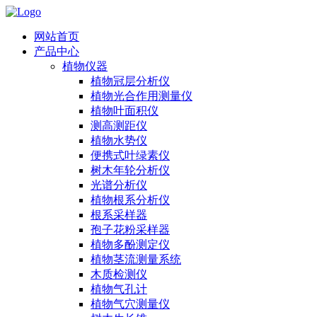
网站首页
产品中心
植物仪器
植物冠层分析仪
植物光合作用测量仪
植物叶面积仪
测高测距仪
植物水势仪
便携式叶绿素仪
树木年轮分析仪
光谱分析仪
植物根系分析仪
根系采样器
孢子花粉采样器
植物多酚测定仪
植物茎流测量系统
木质检测仪
植物气孔计
植物气穴测量仪