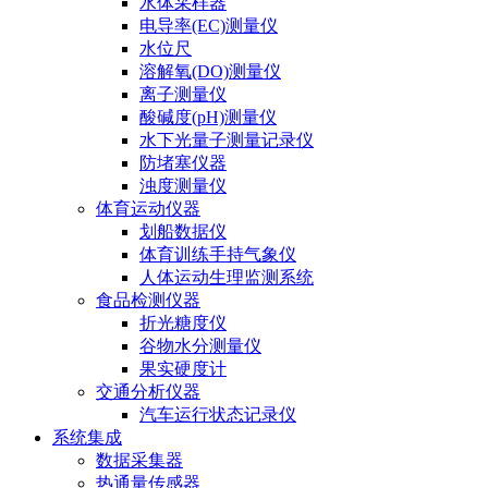
水体采样器
电导率(EC)测量仪
水位尺
溶解氧(DO)测量仪
离子测量仪
酸碱度(pH)测量仪
水下光量子测量记录仪
防堵塞仪器
浊度测量仪
体育运动仪器
划船数据仪
体育训练手持气象仪
人体运动生理监测系统
食品检测仪器
折光糖度仪
谷物水分测量仪
果实硬度计
交通分析仪器
汽车运行状态记录仪
系统集成
数据采集器
热通量传感器