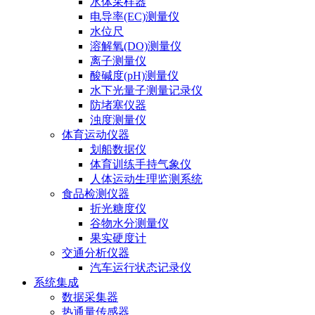
水体采样器
电导率(EC)测量仪
水位尺
溶解氧(DO)测量仪
离子测量仪
酸碱度(pH)测量仪
水下光量子测量记录仪
防堵塞仪器
浊度测量仪
体育运动仪器
划船数据仪
体育训练手持气象仪
人体运动生理监测系统
食品检测仪器
折光糖度仪
谷物水分测量仪
果实硬度计
交通分析仪器
汽车运行状态记录仪
系统集成
数据采集器
热通量传感器