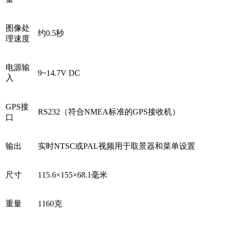
图像处
约0.5秒
理速度
电源输
9~14.7V DC
入
GPS接
RS232（符合NMEA标准的GPS接收机）
口
输出
实时NTSC或PAL视频用于取景器和菜单设置
尺寸
115.6×155×68.1毫米
重量
1160克