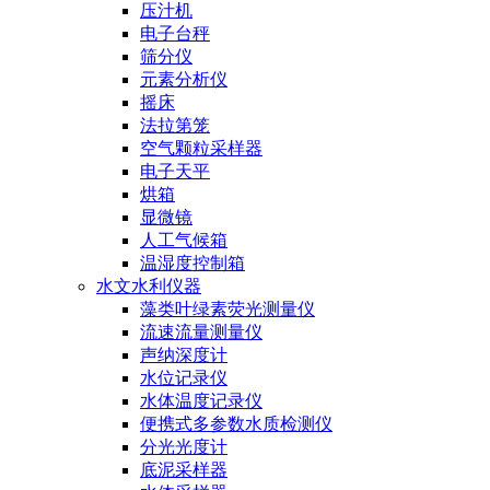
压汁机
电子台秤
筛分仪
元素分析仪
摇床
法拉第笼
空气颗粒采样器
电子天平
烘箱
显微镜
人工气候箱
温湿度控制箱
水文水利仪器
藻类叶绿素荧光测量仪
流速流量测量仪
声纳深度计
水位记录仪
水体温度记录仪
便携式多参数水质检测仪
分光光度计
底泥采样器