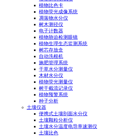
植物比色卡
植物荧光成像系统
凋落物水分仪
树木测径仪
电子计数器
植物胁迫检测眼镜
植物生理生态监测系统
树芯存放盒
自动洗根机
施肥管理系统
干草水分测量仪
木材水分仪
植物荧光测量仪
树干截流记录仪
植物预警系统
种子分析
土壤仪器
便携式土壤剖面水分仪
土壤颗粒分析仪
土壤水分温度电导率速测仪
土壤比色