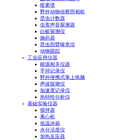
喷雾塔
野外动物侦察照相机
昆虫计数器
虫害声音探测器
白蚁探测仪
施药器
昆虫四臂嗅觉仪
动物跟踪
工业应用仪器
能源相关仪器
手持记录仪
野外便携式掌上电脑
声波探测仪
加速度记录仪
热特性分析仪
基础实验仪器
搅拌器
离心机
低温冰箱
水分活度仪
加热反应器