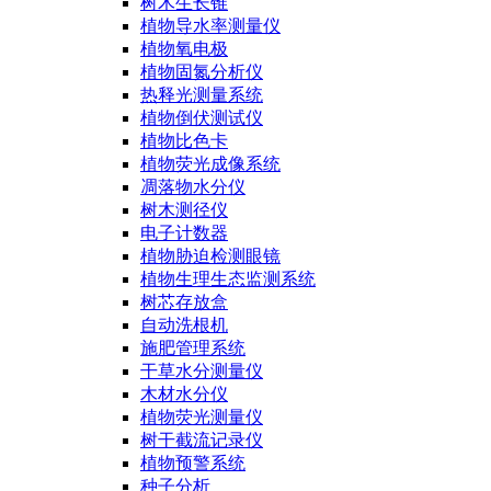
树木生长锥
植物导水率测量仪
植物氧电极
植物固氮分析仪
热释光测量系统
植物倒伏测试仪
植物比色卡
植物荧光成像系统
凋落物水分仪
树木测径仪
电子计数器
植物胁迫检测眼镜
植物生理生态监测系统
树芯存放盒
自动洗根机
施肥管理系统
干草水分测量仪
木材水分仪
植物荧光测量仪
树干截流记录仪
植物预警系统
种子分析