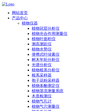
网站首页
产品中心
植物仪器
植物冠层分析仪
植物光合作用测量仪
植物叶面积仪
测高测距仪
植物水势仪
便携式叶绿素仪
树木年轮分析仪
光谱分析仪
植物根系分析仪
根系采样器
孢子花粉采样器
植物多酚测定仪
植物茎流测量系统
木质检测仪
植物气孔计
植物气穴测量仪