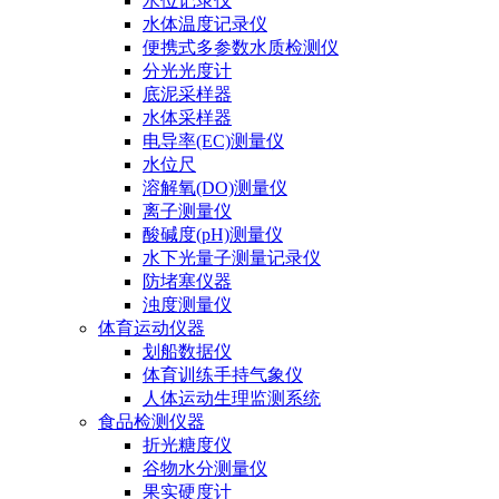
水位记录仪
水体温度记录仪
便携式多参数水质检测仪
分光光度计
底泥采样器
水体采样器
电导率(EC)测量仪
水位尺
溶解氧(DO)测量仪
离子测量仪
酸碱度(pH)测量仪
水下光量子测量记录仪
防堵塞仪器
浊度测量仪
体育运动仪器
划船数据仪
体育训练手持气象仪
人体运动生理监测系统
食品检测仪器
折光糖度仪
谷物水分测量仪
果实硬度计