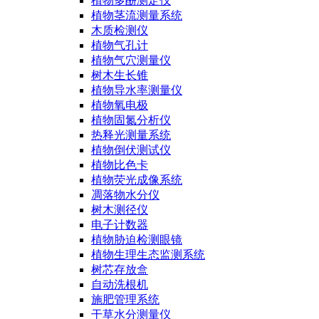
植物多酚测定仪
植物茎流测量系统
木质检测仪
植物气孔计
植物气穴测量仪
树木生长锥
植物导水率测量仪
植物氧电极
植物固氮分析仪
热释光测量系统
植物倒伏测试仪
植物比色卡
植物荧光成像系统
凋落物水分仪
树木测径仪
电子计数器
植物胁迫检测眼镜
植物生理生态监测系统
树芯存放盒
自动洗根机
施肥管理系统
干草水分测量仪