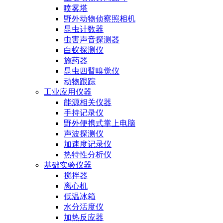
喷雾塔
野外动物侦察照相机
昆虫计数器
虫害声音探测器
白蚁探测仪
施药器
昆虫四臂嗅觉仪
动物跟踪
工业应用仪器
能源相关仪器
手持记录仪
野外便携式掌上电脑
声波探测仪
加速度记录仪
热特性分析仪
基础实验仪器
搅拌器
离心机
低温冰箱
水分活度仪
加热反应器