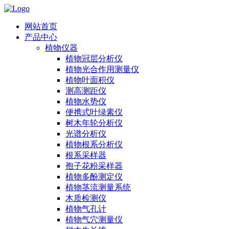
网站首页
产品中心
植物仪器
植物冠层分析仪
植物光合作用测量仪
植物叶面积仪
测高测距仪
植物水势仪
便携式叶绿素仪
树木年轮分析仪
光谱分析仪
植物根系分析仪
根系采样器
孢子花粉采样器
植物多酚测定仪
植物茎流测量系统
木质检测仪
植物气孔计
植物气穴测量仪