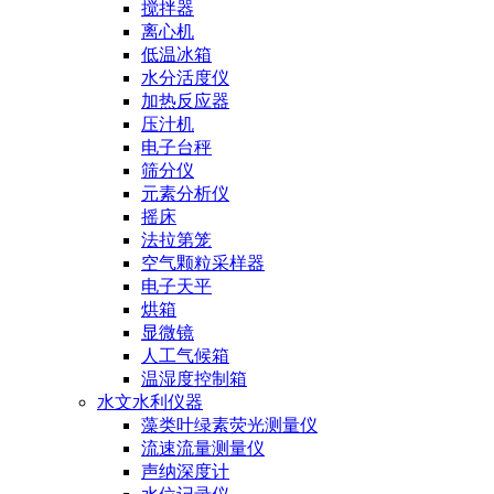
搅拌器
离心机
低温冰箱
水分活度仪
加热反应器
压汁机
电子台秤
筛分仪
元素分析仪
摇床
法拉第笼
空气颗粒采样器
电子天平
烘箱
显微镜
人工气候箱
温湿度控制箱
水文水利仪器
藻类叶绿素荧光测量仪
流速流量测量仪
声纳深度计