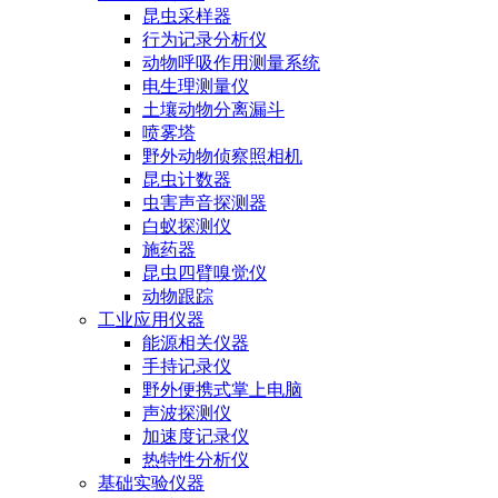
昆虫采样器
行为记录分析仪
动物呼吸作用测量系统
电生理测量仪
土壤动物分离漏斗
喷雾塔
野外动物侦察照相机
昆虫计数器
虫害声音探测器
白蚁探测仪
施药器
昆虫四臂嗅觉仪
动物跟踪
工业应用仪器
能源相关仪器
手持记录仪
野外便携式掌上电脑
声波探测仪
加速度记录仪
热特性分析仪
基础实验仪器