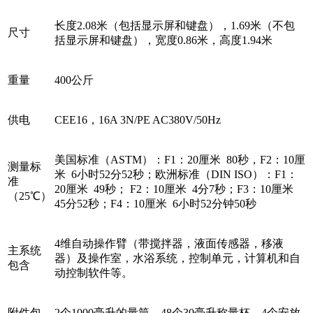
长度2.08米（包括显示屏和键盘），1.69米（不包
尺寸
括显示屏和键盘），宽度0.86米，高度1.94米
重量
400公斤
供电
CEE16，16A 3N/PE AC380V/50Hz
美国标准（ASTM）：F1：20厘米 80秒，F2：10厘
测量标
米 6小时52分52秒；欧洲标准（DIN ISO）：F1：
准
20厘米 49秒； F2：10厘米 4分7秒；F3：10厘米
（25℃）
45分52秒；F4：10厘米 6小时52分钟50秒
4维自动操作臂（带搅拌器，液面传感器，移液
主系统
器）及操作室，水浴系统，控制单元，计算机和自
包含
动控制软件等。
附件包
2个1000毫升的量筒，48个30毫升称量杯，4个安放