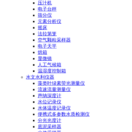
压汁机
电子台秤
筛分仪
元素分析仪
摇床
法拉第笼
空气颗粒采样器
电子天平
烘箱
显微镜
人工气候箱
温湿度控制箱
水文水利仪器
藻类叶绿素荧光测量仪
流速流量测量仪
声纳深度计
水位记录仪
水体温度记录仪
便携式多参数水质检测仪
分光光度计
底泥采样器