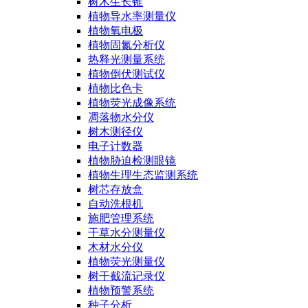
树木生长锥
植物导水率测量仪
植物氧电极
植物固氮分析仪
热释光测量系统
植物倒伏测试仪
植物比色卡
植物荧光成像系统
凋落物水分仪
树木测径仪
电子计数器
植物胁迫检测眼镜
植物生理生态监测系统
树芯存放盒
自动洗根机
施肥管理系统
干草水分测量仪
木材水分仪
植物荧光测量仪
树干截流记录仪
植物预警系统
种子分析