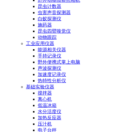
野外动物侦察照相机
昆虫计数器
虫害声音探测器
白蚁探测仪
施药器
昆虫四臂嗅觉仪
动物跟踪
工业应用仪器
能源相关仪器
手持记录仪
野外便携式掌上电脑
声波探测仪
加速度记录仪
热特性分析仪
基础实验仪器
搅拌器
离心机
低温冰箱
水分活度仪
加热反应器
压汁机
电子台秤