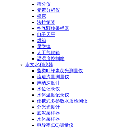
筛分仪
元素分析仪
摇床
法拉第笼
空气颗粒采样器
电子天平
烘箱
显微镜
人工气候箱
温湿度控制箱
水文水利仪器
藻类叶绿素荧光测量仪
流速流量测量仪
声纳深度计
水位记录仪
水体温度记录仪
便携式多参数水质检测仪
分光光度计
底泥采样器
水体采样器
电导率(EC)测量仪