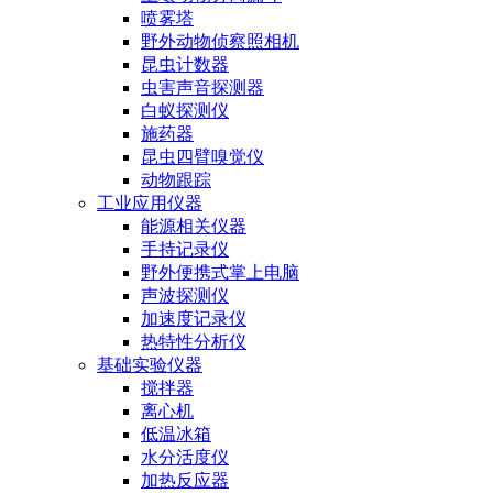
喷雾塔
野外动物侦察照相机
昆虫计数器
虫害声音探测器
白蚁探测仪
施药器
昆虫四臂嗅觉仪
动物跟踪
工业应用仪器
能源相关仪器
手持记录仪
野外便携式掌上电脑
声波探测仪
加速度记录仪
热特性分析仪
基础实验仪器
搅拌器
离心机
低温冰箱
水分活度仪
加热反应器