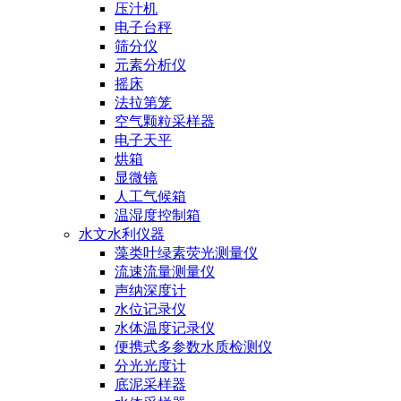
压汁机
电子台秤
筛分仪
元素分析仪
摇床
法拉第笼
空气颗粒采样器
电子天平
烘箱
显微镜
人工气候箱
温湿度控制箱
水文水利仪器
藻类叶绿素荧光测量仪
流速流量测量仪
声纳深度计
水位记录仪
水体温度记录仪
便携式多参数水质检测仪
分光光度计
底泥采样器