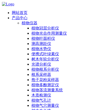
网站首页
产品中心
植物仪器
植物冠层分析仪
植物光合作用测量仪
植物叶面积仪
测高测距仪
植物水势仪
便携式叶绿素仪
树木年轮分析仪
光谱分析仪
植物根系分析仪
根系采样器
孢子花粉采样器
植物多酚测定仪
植物茎流测量系统
木质检测仪
植物气孔计
植物气穴测量仪