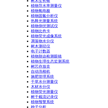
树木生长锥
植物导水率测量仪
植物氧电极
植物固氮分析仪
热释光测量系统
植物倒伏测试仪
植物比色卡
植物荧光成像系统
凋落物水分仪
树木测径仪
电子计数器
植物胁迫检测眼镜
植物生理生态监测系统
树芯存放盒
自动洗根机
施肥管理系统
干草水分测量仪
木材水分仪
植物荧光测量仪
树干截流记录仪
植物预警系统
种子分析