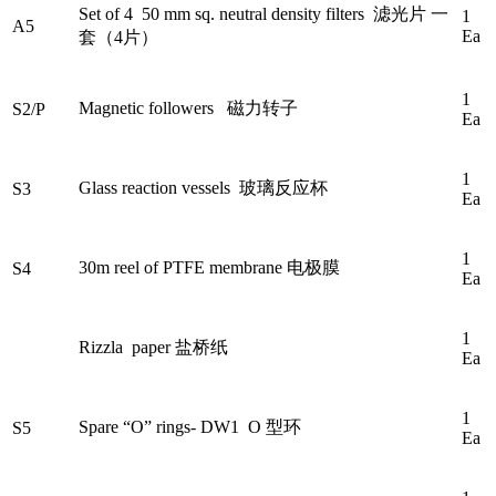
Set of 4 50 mm sq. neutral density filters 滤光片 一
1
A5
Ea
套（4片）
1
Magnetic followers 磁力转子
S2/P
Ea
1
Glass reaction vessels 玻璃反应杯
S3
Ea
1
30m reel of PTFE membrane 电极膜
S4
Ea
1
Rizzla paper 盐桥纸
Ea
1
Spare “O” rings- DW1 O 型环
S5
Ea