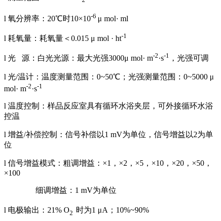
2
-6
l 氧分辨率：20℃时10×10
μ mol· ml
-1
l 耗氧量：耗氧量＜0.015 μ mol · ht
-2
-1
l 光 源：白光光源：最大光强3000μ mol· m
·s
，光强可调
l 光/温计：温度测量范围：0~50℃；光强测量范围：0~5000 μ
-2
-1
mol· m
·s
l 温度控制：样品反应室具有循环水浴夹层，可外接循环水浴
控温
l 增益/补偿控制：信号补偿以1 mV为单位，信号增益以2为单
位
l 信号增益模式：粗调增益：×1，×2，×5，×10，×20，×50，
×100
细调增益：1 mV为单位
l 电极输出：21% O
时为1 μA；10%~90%
2