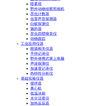
喷雾塔
野外动物侦察照相机
昆虫计数器
虫害声音探测器
白蚁探测仪
施药器
昆虫四臂嗅觉仪
动物跟踪
工业应用仪器
能源相关仪器
手持记录仪
野外便携式掌上电脑
声波探测仪
加速度记录仪
热特性分析仪
基础实验仪器
搅拌器
离心机
低温冰箱
水分活度仪
加热反应器