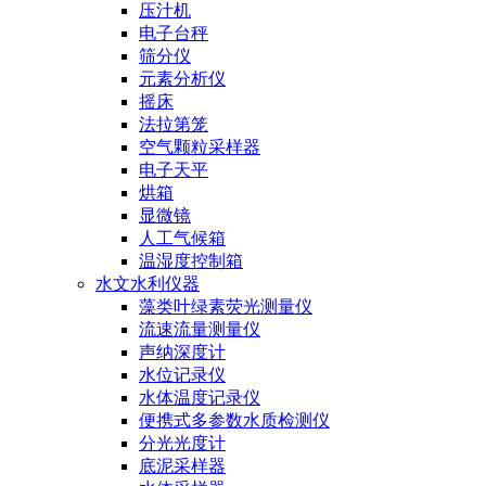
压汁机
电子台秤
筛分仪
元素分析仪
摇床
法拉第笼
空气颗粒采样器
电子天平
烘箱
显微镜
人工气候箱
温湿度控制箱
水文水利仪器
藻类叶绿素荧光测量仪
流速流量测量仪
声纳深度计
水位记录仪
水体温度记录仪
便携式多参数水质检测仪
分光光度计
底泥采样器