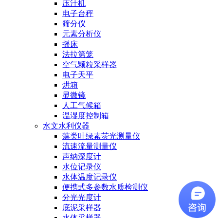
压汁机
电子台秤
筛分仪
元素分析仪
摇床
法拉第笼
空气颗粒采样器
电子天平
烘箱
显微镜
人工气候箱
温湿度控制箱
水文水利仪器
藻类叶绿素荧光测量仪
流速流量测量仪
声纳深度计
水位记录仪
水体温度记录仪
便携式多参数水质检测仪
分光光度计
底泥采样器
水体采样器