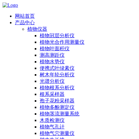
网站首页
产品中心
植物仪器
植物冠层分析仪
植物光合作用测量仪
植物叶面积仪
测高测距仪
植物水势仪
便携式叶绿素仪
树木年轮分析仪
光谱分析仪
植物根系分析仪
根系采样器
孢子花粉采样器
植物多酚测定仪
植物茎流测量系统
木质检测仪
植物气孔计
植物气穴测量仪