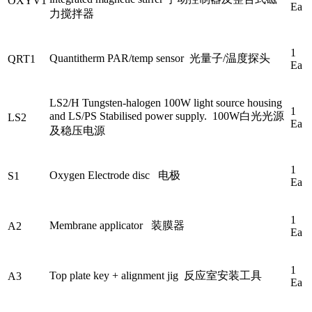
OXYV1
Ea
力搅拌器
1
Quantitherm PAR/temp sensor 光量子/温度探头
QRT1
Ea
LS2/H Tungsten-halogen 100W light source housing
1
and LS/PS Stabilised power supply. 100W白光光源
LS2
Ea
及稳压电源
1
Oxygen Electrode disc 电极
S1
Ea
1
Membrane applicator 装膜器
A2
Ea
1
Top plate key + alignment jig 反应室安装工具
A3
Ea