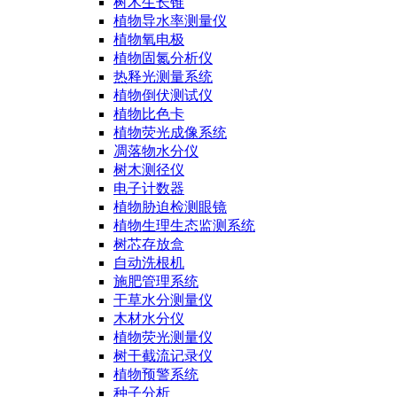
树木生长锥
植物导水率测量仪
植物氧电极
植物固氮分析仪
热释光测量系统
植物倒伏测试仪
植物比色卡
植物荧光成像系统
凋落物水分仪
树木测径仪
电子计数器
植物胁迫检测眼镜
植物生理生态监测系统
树芯存放盒
自动洗根机
施肥管理系统
干草水分测量仪
木材水分仪
植物荧光测量仪
树干截流记录仪
植物预警系统
种子分析