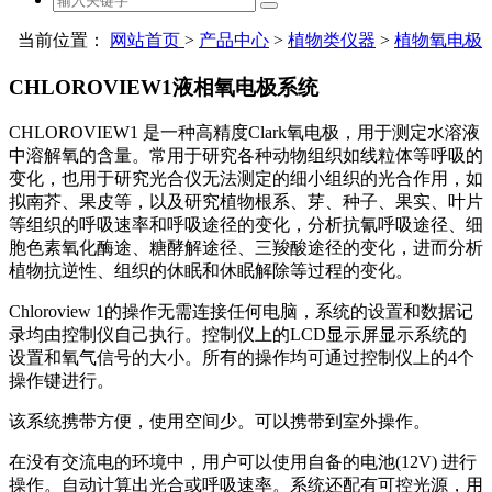
当前位置：
网站首页
>
产品中心
>
植物类仪器
>
植物氧电极
CHLOROVIEW1液相氧电极系统
CHLOROVIEW1 是一种高精度Clark氧电极，用于测定水溶液
中溶解氧的含量。常用于研究各种动物组织如线粒体等呼吸的
变化，也用于研究光合仪无法测定的细小组织的光合作用，如
拟南芥、果皮等，以及研究植物根系、芽、种子、果实、叶片
等组织的呼吸速率和呼吸途径的变化，分析抗氰呼吸途径、细
胞色素氧化酶途、糖酵解途径、三羧酸途径的变化，进而分析
植物抗逆性、组织的休眠和休眠解除等过程的变化。
Chloroview 1的操作无需连接任何电脑，系统的设置和数据记
录均由控制仪自己执行。控制仪上的LCD显示屏显示系统的
设置和氧气信号的大小。所有的操作均可通过控制仪上的4个
操作键进行。
该系统携带方便，使用空间少。可以携带到室外操作。
在没有交流电的环境中，用户可以使用自备的电池(12V) 进行
操作。自动计算出光合或呼吸速率。系统还配有可控光源，用