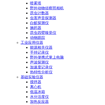
喷雾塔
野外动物侦察照相机
昆虫计数器
虫害声音探测器
白蚁探测仪
施药器
昆虫四臂嗅觉仪
动物跟踪
工业应用仪器
能源相关仪器
手持记录仪
野外便携式掌上电脑
声波探测仪
加速度记录仪
热特性分析仪
基础实验仪器
搅拌器
离心机
低温冰箱
水分活度仪
加热反应器