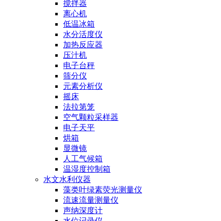
搅拌器
离心机
低温冰箱
水分活度仪
加热反应器
压汁机
电子台秤
筛分仪
元素分析仪
摇床
法拉第笼
空气颗粒采样器
电子天平
烘箱
显微镜
人工气候箱
温湿度控制箱
水文水利仪器
藻类叶绿素荧光测量仪
流速流量测量仪
声纳深度计
水位记录仪