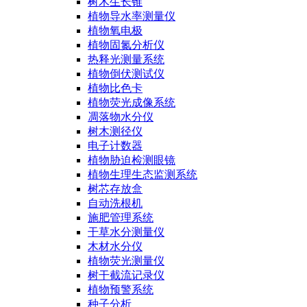
树木生长锥
植物导水率测量仪
植物氧电极
植物固氮分析仪
热释光测量系统
植物倒伏测试仪
植物比色卡
植物荧光成像系统
凋落物水分仪
树木测径仪
电子计数器
植物胁迫检测眼镜
植物生理生态监测系统
树芯存放盒
自动洗根机
施肥管理系统
干草水分测量仪
木材水分仪
植物荧光测量仪
树干截流记录仪
植物预警系统
种子分析