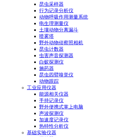
昆虫采样器
行为记录分析仪
动物呼吸作用测量系统
电生理测量仪
土壤动物分离漏斗
喷雾塔
野外动物侦察照相机
昆虫计数器
虫害声音探测器
白蚁探测仪
施药器
昆虫四臂嗅觉仪
动物跟踪
工业应用仪器
能源相关仪器
手持记录仪
野外便携式掌上电脑
声波探测仪
加速度记录仪
热特性分析仪
基础实验仪器