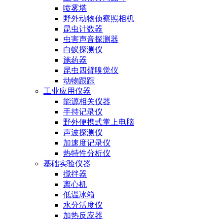
喷雾塔
野外动物侦察照相机
昆虫计数器
虫害声音探测器
白蚁探测仪
施药器
昆虫四臂嗅觉仪
动物跟踪
工业应用仪器
能源相关仪器
手持记录仪
野外便携式掌上电脑
声波探测仪
加速度记录仪
热特性分析仪
基础实验仪器
搅拌器
离心机
低温冰箱
水分活度仪
加热反应器