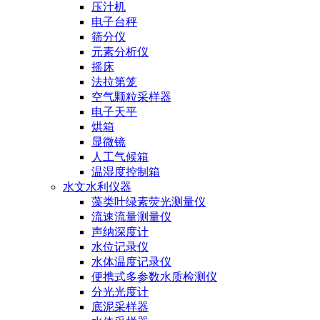
压汁机
电子台秤
筛分仪
元素分析仪
摇床
法拉第笼
空气颗粒采样器
电子天平
烘箱
显微镜
人工气候箱
温湿度控制箱
水文水利仪器
藻类叶绿素荧光测量仪
流速流量测量仪
声纳深度计
水位记录仪
水体温度记录仪
便携式多参数水质检测仪
分光光度计
底泥采样器