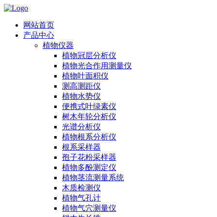
网站首页
产品中心
植物仪器
植物冠层分析仪
植物光合作用测量仪
植物叶面积仪
测高测距仪
植物水势仪
便携式叶绿素仪
树木年轮分析仪
光谱分析仪
植物根系分析仪
根系采样器
孢子花粉采样器
植物多酚测定仪
植物茎流测量系统
木质检测仪
植物气孔计
植物气穴测量仪