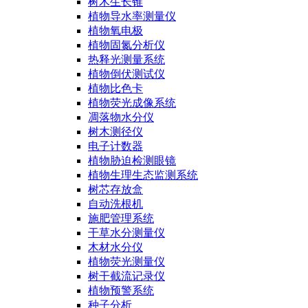
树木生长锥
植物导水率测量仪
植物氧电极
植物固氮分析仪
热释光测量系统
植物倒伏测试仪
植物比色卡
植物荧光成像系统
凋落物水分仪
树木测径仪
电子计数器
植物胁迫检测眼镜
植物生理生态监测系统
树芯存放盒
自动洗根机
施肥管理系统
干草水分测量仪
木材水分仪
植物荧光测量仪
树干截流记录仪
植物预警系统
种子分析