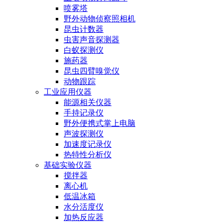
喷雾塔
野外动物侦察照相机
昆虫计数器
虫害声音探测器
白蚁探测仪
施药器
昆虫四臂嗅觉仪
动物跟踪
工业应用仪器
能源相关仪器
手持记录仪
野外便携式掌上电脑
声波探测仪
加速度记录仪
热特性分析仪
基础实验仪器
搅拌器
离心机
低温冰箱
水分活度仪
加热反应器