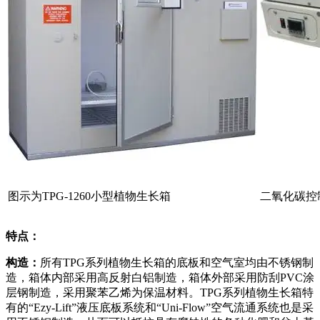
图示为TPG-1260小型植物生长箱
二氧化碳控
特点：
构造：
所有TPG系列植物生长箱的底板和空气室均由不锈钢制
造，箱体内部采用高反射白铝制造，箱体外部采用防刮PVC涂
层钢制造，采用聚苯乙烯为保温材料。TPG系列植物生长箱特
有的“Ezy-Lift”液压底板系统和“Uni-Flow”空气流通系统也是采