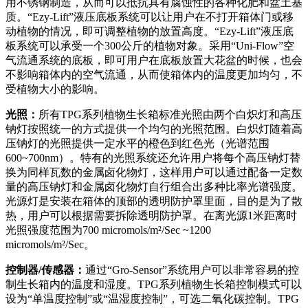
用不锈钢制造，从而可以抵抗具有腐蚀性的各种化肥和盆土基
质。“Ezy-Lift”液压底板系统可以让用户在不打开箱体门或移
动植物的情况，即可调整植物的放置高度。“Ezy-Lift”液压底
板系统可以承受一个300公斤的植物对象。采用“Uni-Flow”空
气流通系统的底板，即可用户在底板放置大花盆的时候，也会
不影响箱体内的空气流通，从而使箱体内的温度更加均匀，不
受植物大小的影响。
光照：
所有TPG系列植物生长箱标准光照由两个白炽灯和高压
钠灯按照统一的方式提供一个均匀的光照范围。白炽灯随着高
压钠灯的光照提供一定水平的橙色到红色光（光谱范围
600~700nm）。特有的光照系统还允许用户将每个高压钠灯替
换为同样瓦数的金属卤化物灯，这样用户可以通过配备一定数
量的高压钠灯和金属卤化物灯自行组合出多种比率光谱强度。
光源灯是安装在箱体的顶部的透明防护罩里面，目的是为了散
热，用户可以根据需要拆除透明防护罩。在离光源1米距离时
光照强度范围为700 micromols/m²/Sec ~1200
micromols/m²/Sec。
控制器/传感器：
通过“Gro-Sensor”系统用户可以非常容易的控
制生长箱内的温度和湿度。TPG系列植物生长箱控制模式可以
设为“单温度控制”或“温湿度控制”，可选二氧化碳控制。TPG