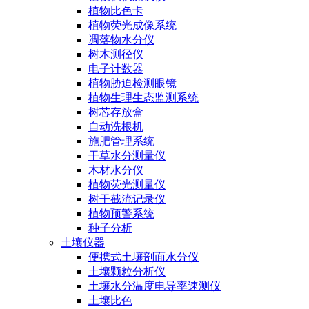
植物比色卡
植物荧光成像系统
凋落物水分仪
树木测径仪
电子计数器
植物胁迫检测眼镜
植物生理生态监测系统
树芯存放盒
自动洗根机
施肥管理系统
干草水分测量仪
木材水分仪
植物荧光测量仪
树干截流记录仪
植物预警系统
种子分析
土壤仪器
便携式土壤剖面水分仪
土壤颗粒分析仪
土壤水分温度电导率速测仪
土壤比色