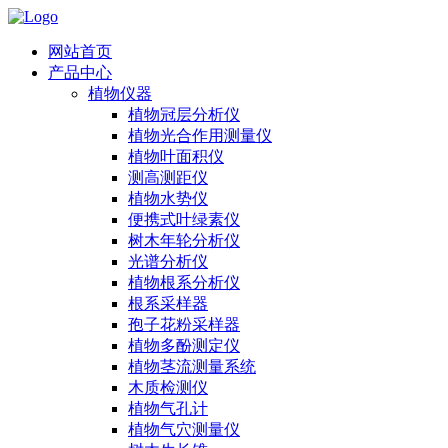
网站首页
产品中心
植物仪器
植物冠层分析仪
植物光合作用测量仪
植物叶面积仪
测高测距仪
植物水势仪
便携式叶绿素仪
树木年轮分析仪
光谱分析仪
植物根系分析仪
根系采样器
孢子花粉采样器
植物多酚测定仪
植物茎流测量系统
木质检测仪
植物气孔计
植物气穴测量仪