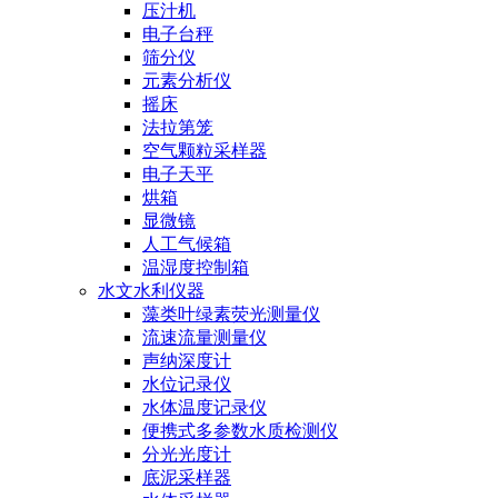
压汁机
电子台秤
筛分仪
元素分析仪
摇床
法拉第笼
空气颗粒采样器
电子天平
烘箱
显微镜
人工气候箱
温湿度控制箱
水文水利仪器
藻类叶绿素荧光测量仪
流速流量测量仪
声纳深度计
水位记录仪
水体温度记录仪
便携式多参数水质检测仪
分光光度计
底泥采样器