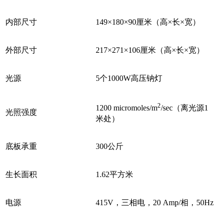
内部尺寸
149×180×90厘米（高×长×宽）
外部尺寸
217×271×106厘米（高×长×宽）
光源
5个1000W高压钠灯
2
1200 micromoles/m
/sec（离光源1
光照强度
米处）
底板承重
300公斤
生长面积
1.62平方米
电源
415V，三相电，20 Amp/相，50Hz