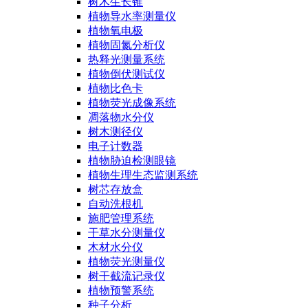
树木生长锥
植物导水率测量仪
植物氧电极
植物固氮分析仪
热释光测量系统
植物倒伏测试仪
植物比色卡
植物荧光成像系统
凋落物水分仪
树木测径仪
电子计数器
植物胁迫检测眼镜
植物生理生态监测系统
树芯存放盒
自动洗根机
施肥管理系统
干草水分测量仪
木材水分仪
植物荧光测量仪
树干截流记录仪
植物预警系统
种子分析