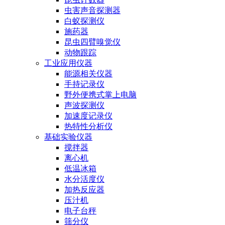
虫害声音探测器
白蚁探测仪
施药器
昆虫四臂嗅觉仪
动物跟踪
工业应用仪器
能源相关仪器
手持记录仪
野外便携式掌上电脑
声波探测仪
加速度记录仪
热特性分析仪
基础实验仪器
搅拌器
离心机
低温冰箱
水分活度仪
加热反应器
压汁机
电子台秤
筛分仪