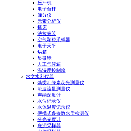
压汁机
电子台秤
筛分仪
元素分析仪
摇床
法拉第笼
空气颗粒采样器
电子天平
烘箱
显微镜
人工气候箱
温湿度控制箱
水文水利仪器
藻类叶绿素荧光测量仪
流速流量测量仪
声纳深度计
水位记录仪
水体温度记录仪
便携式多参数水质检测仪
分光光度计
底泥采样器