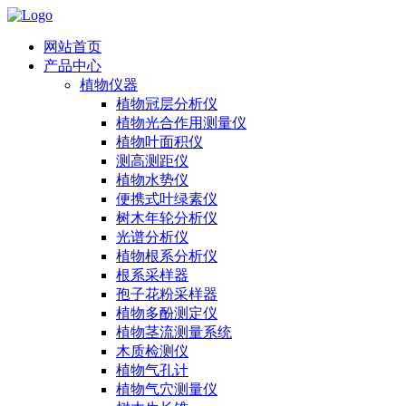
网站首页
产品中心
植物仪器
植物冠层分析仪
植物光合作用测量仪
植物叶面积仪
测高测距仪
植物水势仪
便携式叶绿素仪
树木年轮分析仪
光谱分析仪
植物根系分析仪
根系采样器
孢子花粉采样器
植物多酚测定仪
植物茎流测量系统
木质检测仪
植物气孔计
植物气穴测量仪