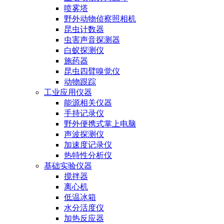
喷雾塔
野外动物侦察照相机
昆虫计数器
虫害声音探测器
白蚁探测仪
施药器
昆虫四臂嗅觉仪
动物跟踪
工业应用仪器
能源相关仪器
手持记录仪
野外便携式掌上电脑
声波探测仪
加速度记录仪
热特性分析仪
基础实验仪器
搅拌器
离心机
低温冰箱
水分活度仪
加热反应器