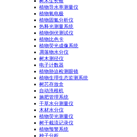
树木生长锥
植物导水率测量仪
植物氧电极
植物固氮分析仪
热释光测量系统
植物倒伏测试仪
植物比色卡
植物荧光成像系统
凋落物水分仪
树木测径仪
电子计数器
植物胁迫检测眼镜
植物生理生态监测系统
树芯存放盒
自动洗根机
施肥管理系统
干草水分测量仪
木材水分仪
植物荧光测量仪
树干截流记录仪
植物预警系统
种子分析