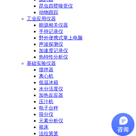
昆虫四臂嗅觉仪
动物跟踪
工业应用仪器
能源相关仪器
手持记录仪
野外便携式掌上电脑
声波探测仪
加速度记录仪
热特性分析仪
基础实验仪器
搅拌器
离心机
低温冰箱
水分活度仪
加热反应器
压汁机
电子台秤
筛分仪
元素分析仪
摇床
法拉第笼