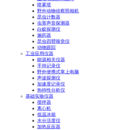
喷雾塔
野外动物侦察照相机
昆虫计数器
虫害声音探测器
白蚁探测仪
施药器
昆虫四臂嗅觉仪
动物跟踪
工业应用仪器
能源相关仪器
手持记录仪
野外便携式掌上电脑
声波探测仪
加速度记录仪
热特性分析仪
基础实验仪器
搅拌器
离心机
低温冰箱
水分活度仪
加热反应器