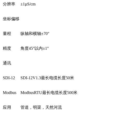
分辨率
±1µS/cm
坐标偏移
量程
纵轴和横轴±70°
精度
⻆度45°以内±1°
通讯
SDI-12
SDI-12V1.3最长电缆长度50米
Modbus
ModbusRTU最长电缆长度500米
应用
管道，明渠，天然河流