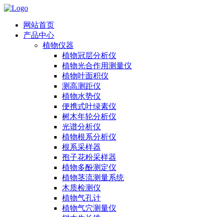
网站首页
产品中心
植物仪器
植物冠层分析仪
植物光合作用测量仪
植物叶面积仪
测高测距仪
植物水势仪
便携式叶绿素仪
树木年轮分析仪
光谱分析仪
植物根系分析仪
根系采样器
孢子花粉采样器
植物多酚测定仪
植物茎流测量系统
木质检测仪
植物气孔计
植物气穴测量仪