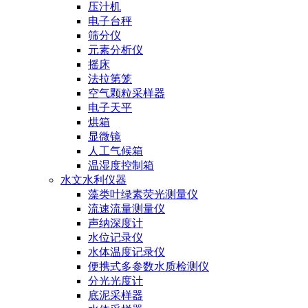
压汁机
电子台秤
筛分仪
元素分析仪
摇床
法拉第笼
空气颗粒采样器
电子天平
烘箱
显微镜
人工气候箱
温湿度控制箱
水文水利仪器
藻类叶绿素荧光测量仪
流速流量测量仪
声纳深度计
水位记录仪
水体温度记录仪
便携式多参数水质检测仪
分光光度计
底泥采样器