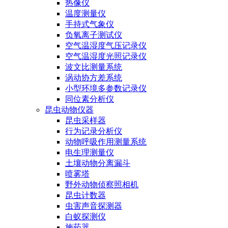
热像仪
温度测量仪
手持式气象仪
负氧离子测试仪
空气温湿度气压记录仪
空气温湿度光照记录仪
波文比测量系统
涡动协方差系统
小型环境多参数记录仪
同位素分析仪
昆虫动物仪器
昆虫采样器
行为记录分析仪
动物呼吸作用测量系统
电生理测量仪
土壤动物分离漏斗
喷雾塔
野外动物侦察照相机
昆虫计数器
虫害声音探测器
白蚁探测仪
施药器