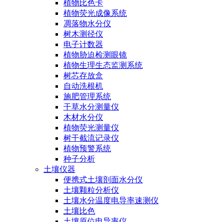
植物比色卡
植物荧光成像系统
凋落物水分仪
树木测径仪
电子计数器
植物胁迫检测眼镜
植物生理生态监测系统
树芯存放盒
自动洗根机
施肥管理系统
干草水分测量仪
木材水分仪
植物荧光测量仪
树干截流记录仪
植物预警系统
种子分析
土壤仪器
便携式土壤剖面水分仪
土壤颗粒分析仪
土壤水分温度电导率速测仪
土壤比色
土壤原位电导率仪